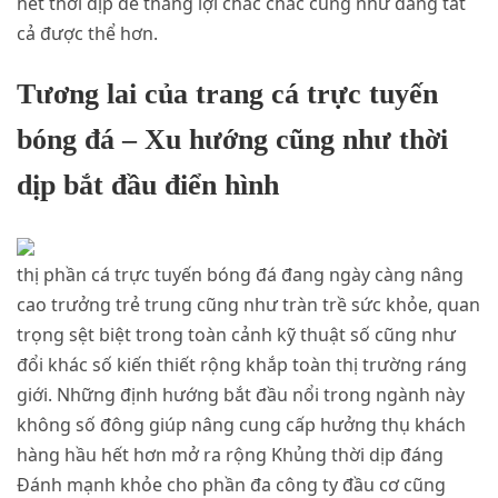
hết thời dịp để thắng lợi chắc chắc cũng như đang tất
cả được thể hơn.
Tương lai của trang cá trực tuyến
bóng đá – Xu hướng cũng như thời
dịp bắt đầu điển hình
thị phần cá trực tuyến bóng đá đang ngày càng nâng
cao trưởng trẻ trung cũng như tràn trề sức khỏe, quan
trọng sệt biệt trong toàn cảnh kỹ thuật số cũng như
đổi khác số kiến thiết rộng khắp toàn thị trường ráng
giới. Những định hướng bắt đầu nổi trong ngành này
không số đông giúp nâng cung cấp hưởng thụ khách
hàng hầu hết hơn mở ra rộng Khủng thời dịp đáng
Đánh mạnh khỏe cho phần đa công ty đầu cơ cũng