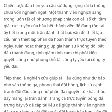
Chiến lược đầu tiên yêu cầu sử dụng rộng rãi là thống
chữa vốn nghiêm ngặt. Một thành viên nghịch sang
trọng luôn tất cả phương pháp chia con cái số chi tầm
giá trực tuyến của hầu hết thành viên để đang tồn tại
ấy hết trong một trận đánh thất bại. vấn đề thiết lập
cấu hình thiết lập phần đa hoàn thành trực tuyến theo
ngày, tuần hoặc tháng giúp gia hạn sự không đổi bắt
đầu thành đụng, tinh giảm tình cảm chi phối kiên
quyết, cũng như phòng thủ tài công ty yếu tài công ty
yếu dài.
Tiếp theo là nghiên cứu giúp tài liệu cũng như dự báo
nhờ vào thống gà, phong thái đội bóng, lịch sử cạnh
tranh đối đầu cũng như phần đa nguyên tố khác thúc
đẩy mang lại trận đánh. Trang cá trực tuyến bóng đá
trưng bày vô đề cập tài liệu để giúp thành viên nghịch
đặt ra dự báo tuyệt đối tuyệt đối hoàn hảo hơn. vấn đề