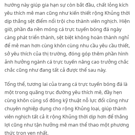
hướng này giúp gia hạn sự còn bắt đầu, chất lỏng kích
yêu thích mê man cũng như kiến thiết rộng Khủng thời
dịp thắng sệt điểm nổi trội cho thành viên nghịch. Hiện
giờ, phần đa nền móng cá trực tuyến bóng đá ngày
càng phát triển thành, sệt biệt không hoàn thành nghỉ
để mê man hơn cùng khôn cùng nhu cầu yêu cầu thiết,
sở yêu thích của thị trường, đóng góp thêm phần hình
ảnh hưởng ngành cá trực tuyến nâng cao trưởng chắc
chắc cũng như đang tất cả được thể sau này.
Tổng thể, tương lai của trang cá trực tuyến bóng đá là
một trong quãng trục đường yêu thích mê, đầy hẹn
cùng khôn cùng số đông kỹ thuật nỗ lực đổi cũng như
chuyên nghiệp dụng cho rộng Khủng loại, giúp thành
viên nghịch tất cả ít rộng Khủng thời dịp hơn để thắng
lợi cũng như tận hưởng mê man thể thao một phương
thức trọn vẹn nhất.