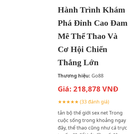
Hành Trình Khám
Phá Đỉnh Cao Đam
Mê Thể Thao Và
Cơ Hội Chiến
Thắng Lớn
Thương hiệu:
Go88
Giá:
218,878
VNĐ
★★★★★
(33 đánh giá)
tản bộ thế giới sex net Trong
cuộc sống trong khoảng ngay
đây, thể thao cũng như cá trực