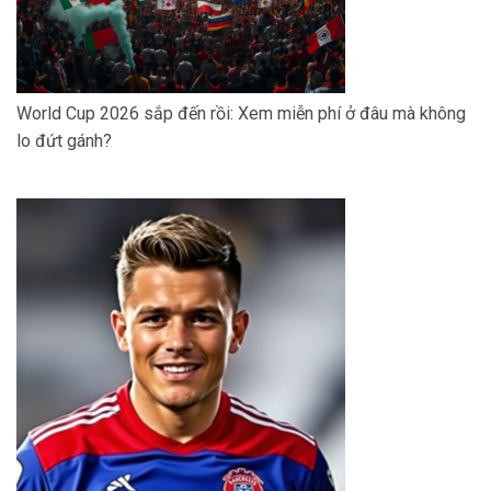
World Cup 2026 sắp đến rồi: Xem miễn phí ở đâu mà không
lo đứt gánh?