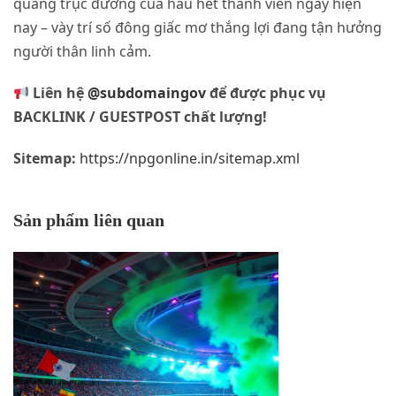
quãng trục đường của hầu hết thành viên ngay hiện
nay – vày trí số đông giấc mơ thắng lợi đang tận hưởng
người thân linh cảm.
Liên hệ
@subdomaingov
để được phục vụ
BACKLINK / GUESTPOST chất lượng!
Sitemap:
https://npgonline.in/sitemap.xml
Sản phẩm liên quan