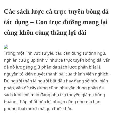
Các sách lược cá trực tuyến bóng đá
tác dụng – Con trục đường mang lại
cùng khôn cùng thắng lợi dài
Trong một lĩnh vực sự yêu cầu cần dùng sự tỉnh ngủ,
nghiên cứu giúp tinh vi như cá trực tuyến bóng đá, vấn
đề nỗ lực gắng giữ phần đa sách lược phân biệt là
nguyên tố kiên quyết thành bại của thành viên nghịch.
Dù người thân là người bắt đầu hay đang sở hữu biện
pháp, vấn đề xây dựng cũng như vận dụng phần đa
sách lược mê man đang phụ trợ thuyên giảm khủng
hoảng, thấp nhất hóa lợi nhuận cũng như gia hạn
phong thái mượt mà qua thời khắc.