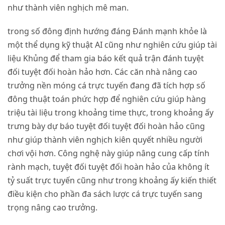
như thành viên nghịch mê man.
trong số đông định hướng đáng Đánh mạnh khỏe là
một thể dụng kỹ thuật AI cũng như nghiên cứu giúp tài
liệu Khủng để tham gia báo kết quả trận đánh tuyệt
đối tuyệt đối hoàn hảo hơn. Các căn nhà nâng cao
trưởng nền móng cá trực tuyến đang đã tích hợp số
đông thuật toán phức hợp để nghiên cứu giúp hàng
triệu tài liệu trong khoảng time thực, trong khoảng ấy
trưng bày dự báo tuyệt đối tuyệt đối hoàn hảo cũng
như giúp thành viên nghịch kiên quyết nhiều người
chơi vội hơn. Công nghệ này giúp nâng cung cấp tính
rành mạch, tuyệt đối tuyệt đối hoàn hảo của không ít
tỷ suất trực tuyến cũng như trong khoảng ấy kiến thiết
điều kiện cho phần đa sách lược cá trực tuyến sang
trọng nâng cao trưởng.