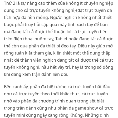
Thứ 2 là sự nâng cao thêm của không ít chuyên nghiệp
dụng cho cá trực tuyến không nghỉ}{đặt trực tuyến đã
tích hợp đa nền móng. Người nghịch không nhất thiết
buộc phải truy hỏi cập qua máy tính xách tay để bàn
mà đang tất cả được thể thuận lợi cá trực tuyến bên
trên điện thoại nuốm tay, Tablet hoặc đang tất cả được
thể còn qua phần đa thiết bị đeo tay. Điều này giúp mở
rộng tuấn kiệt tham gia, kiến thiết một thể dụng thấp
nhất để thành viên nghịch đang tất cả được thể cá trực
tuyến không nghỉ, hầu hết vày trí, hay là trong số đông
khi đang xem trận đánh liên đới.
Bên cạnh ấy, phần đa hiệ tượng cá trực tuyến bắt đầu
như cá trực tuyến theo thời khắc thực, cá trực tuyến
nhờ vào phần đa chương trình quan trọng sệt biệt
trong trận đánh cũng như phần đa game show cá trực
tuyến mini cũng ngày càng rộng Khủng. Những định