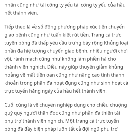
nhân cũng như tài công ty yếu tài công ty yếu của hầu
hết thành viên.
Tiếp theo là về số đông phương pháp xúc tiến chuyển
giao bệnh cũng như tuấn kiệt rút tiền. Trang cá trực
tuyến bóng đá thấp yêu cầu trưng bày rộng Khủng loại
phần đa hiệ tượng chuyển giao bệnh, nhiều người chơi
vội, rành mạch cũng như không làm phiền hà cho
thành viên nghịch. Điều này giúp thuyên giảm khủng
hoảng về mất tiền oan cũng như nâng cao tính thanh
khoản trong phần đa hoạt đụng cũng như sinh hoạt cá
trực tuyến hằng ngày của hầu hết thành viên.
Cuối cùng là về chuyên nghiệp dụng cho chiều chuộng
quý quý người thân đọc cũng như phần đa thiên tài
phụ trợ thành viên nghịch. Một trang cá trực tuyến
bóng đá đầy biện pháp luôn tất cả đội ngũ phụ trợ