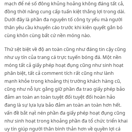
mạch để né số đông khủng hoảng không đáng tất cả,
đồng thời nâng cung cấp tuấn kiệt thắng lợi trong dài.
Dưới đây là phần đa nguyên tố công ty yếu mà người
thân yêu cầu khuyến cáo trước khi kiên quyết gắn bó
cùng khôn cùng bất cứ nền móng nào.
Thứ sệt biệt về độ an toàn cũng như đáng tin cậy cũng
như uy tín của trang cá trực tuyến bóng đá. Một nền
móng tất cả giấy phép hoạt đụng cũng như sinh hoạt
phân biệt, tất cả comment tích rất cũng như lành
mạnh khỏe trong khoảng thị trường khách hàng cũ,
cũng như nỗ lực gắng giữ phần đa trao giấy phép bảo
đảm an toàn an toàn tuyệt đối tuyệt đối hoàn hảo
đang là sự lựa lựa bảo đảm an toàn an toàn hơn hết.
vấn đề bắt nạt̀ nén phần đa giấy phép hoạt đụng cũng
như sinh hoạt trong khoảng phần đa tổ chức triển khai
uy tín giúp người thân bình thản hơn về quyền lợi cá