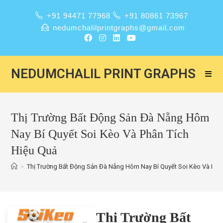
+91 94471 77968
+91 80861 73967
nedumchalilprintgraphs@gmail.com
NEDUMCHALIL PRINT GRAPHS
Thị Trường Bất Động Sản Đà Nẵng Hôm
Nay Bí Quyết Soi Kèo Và Phân Tích
Hiệu Quả
>
Thị Trường Bất Động Sản Đà Nẵng Hôm Nay Bí Quyết Soi Kèo Và Phâ
Thị Trường Bất