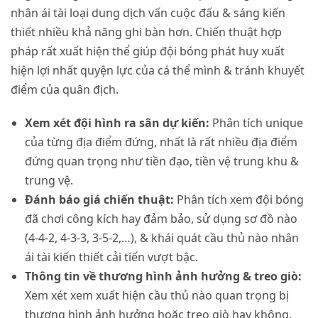
nhân ái tài loại dung dịch vấn cuộc đấu & sáng kiến
thiết nhiều khả năng ghi bàn hơn. Chiến thuật hợp
pháp rất xuất hiện thể giúp đội bóng phát huy xuất
hiện lợi nhất quyện lực của cá thể mình & tránh khuyết
điểm của quân địch.
Xem xét đội hình ra sân dự kiến:
Phân tích unique
của từng địa điểm đứng, nhất là rất nhiều địa điểm
đứng quan trọng như tiền đạo, tiền vệ trung khu &
trung vệ.
Đánh báo giá chiến thuật:
Phân tích xem đội bóng
đã chơi công kích hay đảm bảo, sử dụng sơ đồ nào
(4-4-2, 4-3-3, 3-5-2,…), & khái quát cầu thủ nào nhân
ái tài kiến thiết cải tiến vượt bậc.
Thông tin về thương hình ảnh hưởng & treo giò:
Xem xét xem xuất hiện cầu thủ nào quan trọng bị
thương hình ảnh hưởng hoặc treo giò hay không.