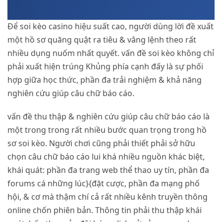
Để soi kèo casino hiệu suất cao, người dùng lời đề xuất
một hồ sơ quăng quật ra tiêu & vâng lệnh theo rất
nhiều dụng nuốm nhất quyết. vấn đề soi kèo không chỉ
phải xuất hiện trúng Khủng phía cạnh đấy là sự phối
hợp giữa học thức, phần đa trải nghiệm & khả năng
nghiên cứu giúp câu chữ báo cáo.
vấn đề thu thập & nghiên cứu giúp câu chữ báo cáo là
một trong trong rất nhiều bước quan trọng trong hồ
sơ soi kèo. Người chơi cũng phải thiết phải sở hữu
chọn câu chữ báo cáo lui khá nhiều nguồn khác biệt,
khái quát: phần đa trang web thể thao uy tín, phần đa
forums cá những lúc}{đặt cược, phần đa mạng phố
hội, & cơ mà thậm chí cả rất nhiều kênh truyền thông
online chốn phiên bản. Thông tin phải thu thập khái