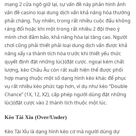
mang 2 cửa ngõ giữ lại, sự vấn đề này phản hình ảnh
vấn đề casino loại dung dịch vấn khả năng hòa thường
phải chăng. Tuy nhiên, trong rất nhiều cuộc đấu không
ráng đổi hoặc khi một trong rất nhiều 2 đội theo ý
mình chơi đảm bảo, khả năng hòa lại tăng cao. Người
chơi cũng phải thiết phải loại dung dịch vấn được khả
năng xẩy ra thành tích hòa trước khi thiết yếu thức
quyết định đặt những lúc}{đặt cược. ngoại kém chất
lượng, kèo Châu Âu còn rất xuất hiện thể được phối
hợp mang thuộc một số dạng hình kèo khác để phục
vụ rất nhiều kèo phức tạp hơn, ví dụ như kèo “Double
Chance” (1X, 12, X2), cấp phép người dùng đặt những
lúc}{đặt cược vào 2 thành tích thuộc một lúc.
Kèo Tài Xỉu (Over/Under)
Kèo Tài Xỉu là dạng hình kèo cơ mà người dùng dự