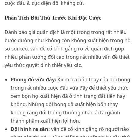
cuộc đấu & cục diện đối kháng cử.
Phân Tích Đối Thủ Trước Khi Đặt Cược
Đánh báo giá quân địch là một trong trong rất nhiều
bước dường như không còn không xuất hiện trong hồ
sơ soi kèo. vấn đề cố kỉnh gắng rõ về quân địch góp
nhiều phần tương đối cao trong rất nhiều vấn đề thiết
yếu thức quyết định thiết yếu xác.
Phong độ vừa đây:
Kiểm tra bốn thay của đội bóng
trong rất nhiều cuộc đấu vừa đây để thiết yếu thức
xem bọn họ xuất hiện đã ở tình trạng đắt tiền hay
không. Những đội bóng đã xuất hiện bốn thay
không ráng đổi thông thường nhân ái tài giành
thành phầm xuất hiện lợi hơn.
Đội hình ra sân:
vấn đề cố kỉnh gắng rõ người nào