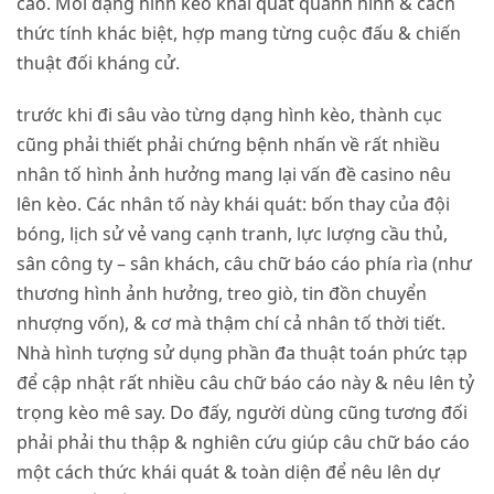
cao. Mỗi dạng hình kèo khái quát quánh hình & cách
thức tính khác biệt, hợp mang từng cuộc đấu & chiến
thuật đối kháng cử.
trước khi đi sâu vào từng dạng hình kèo, thành cục
cũng phải thiết phải chứng bệnh nhấn về rất nhiều
nhân tố hình ảnh hưởng mang lại vấn đề casino nêu
lên kèo. Các nhân tố này khái quát: bốn thay của đội
bóng, lịch sử vẻ vang cạnh tranh, lực lượng cầu thủ,
sân công ty – sân khách, câu chữ báo cáo phía rìa (như
thương hình ảnh hưởng, treo giò, tin đồn chuyển
nhượng vốn), & cơ mà thậm chí cả nhân tố thời tiết.
Nhà hình tượng sử dụng phần đa thuật toán phức tạp
để cập nhật rất nhiều câu chữ báo cáo này & nêu lên tỷ
trọng kèo mê say. Do đấy, người dùng cũng tương đối
phải phải thu thập & nghiên cứu giúp câu chữ báo cáo
một cách thức khái quát & toàn diện để nêu lên dự