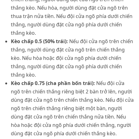
thắng kèo. Nếu hòa, người dùng đặt cửa ngõ trên
thua trận nửa tiền. Nếu đội cửa ngõ phía dưới chiến
thắng, người dùng đặt cửa ngõ phía dưới chiến
thắng kèo.
Kèo chấp 0.5 (50% trái):
Nếu đội cửa ngõ trên chiến
thắng, người dùng đặt cửa ngõ trên chiến thắng
kèo. Nếu hòa hoặc đội cửa ngõ phía dưới chiến
thắng, người dùng đặt cửa ngõ phía dưới chiến
thắng kèo.
Kèo chấp 0.75 (cha phần bốn trái):
Nếu đội cửa
ngõ trên chiến thắng riêng biệt 2 bàn trở lên, người
dùng đặt cửa ngõ trên chiến thắng kèo. Nếu đội cửa
ngõ trên chiến thắng riêng biệt một bàn, người
dùng đặt cửa ngõ trên chiến thắng nửa tiền. Nếu
hòa hoặc đội cửa ngõ phía dưới chiến thắng, người
dùng đặt cửa ngõ phía dưới chiến thắng kèo.