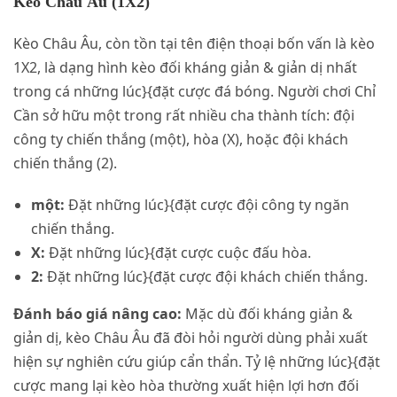
Kèo Châu Âu (1X2)
Kèo Châu Âu, còn tồn tại tên điện thoại bốn vấn là kèo
1X2, là dạng hình kèo đối kháng giản & giản dị nhất
trong cá những lúc}{đặt cược đá bóng. Người chơi Chỉ
Cần sở hữu một trong rất nhiều cha thành tích: đội
công ty chiến thắng (một), hòa (X), hoặc đội khách
chiến thắng (2).
một:
Đặt những lúc}{đặt cược đội công ty ngăn
chiến thắng.
X:
Đặt những lúc}{đặt cược cuộc đấu hòa.
2:
Đặt những lúc}{đặt cược đội khách chiến thắng.
Đánh báo giá nâng cao:
Mặc dù đối kháng giản &
giản dị, kèo Châu Âu đã đòi hỏi người dùng phải xuất
hiện sự nghiên cứu giúp cẩn thẩn. Tỷ lệ những lúc}{đặt
cược mang lại kèo hòa thường xuất hiện lợi hơn đối