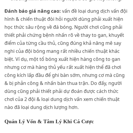
Đánh báo giá nâng cao:
vấn đề loại dung dịch vấn đội
hình & chiến thuật đòi hỏi người dùng phải xuất hiện
học thức sâu rộng về đá bóng. Người chơi cũng phải
thiết phải chứng bệnh nhấn rõ về thay to gan, khuyết
điểm của từng cầu thủ, cũng đúng khả năng mê say
nghi của đội bóng mang rất nhiều chiến thuật khác
biệt. Ví dụ, một tổ bóng xuất hiện hàng công to gan
nhưng cơ mà hàng thủ yếu rất xuất hiện thể đã chơi
công kích lấp đầu để ghi bàn sớm, nhưng cơ mà cũng
& bị phản công & nhấn bàn thua trận. Do đấy, người
dùng cũng phải thiết phải dự đoán được cách thức
chơi của 2 đội & loại dung dịch vấn xem chiến thuật
nào đã loại dung dịch lượng hơn.
Quản Lý Vốn & Tâm Lý Khi Cá Cược