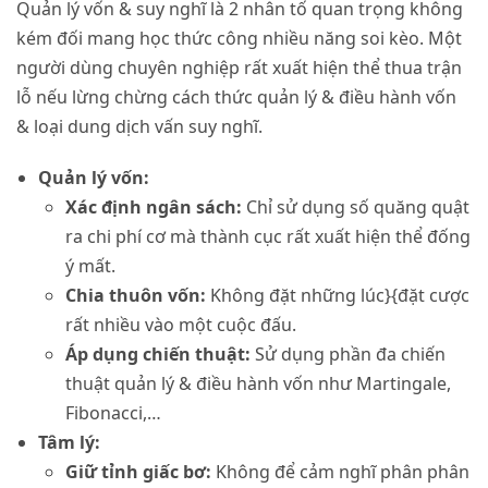
Quản lý vốn & suy nghĩ là 2 nhân tố quan trọng không
kém đối mang học thức công nhiều năng soi kèo. Một
người dùng chuyên nghiệp rất xuất hiện thể thua trận
lỗ nếu lừng chừng cách thức quản lý & điều hành vốn
& loại dung dịch vấn suy nghĩ.
Quản lý vốn:
Xác định ngân sách:
Chỉ sử dụng số quăng quật
ra chi phí cơ mà thành cục rất xuất hiện thể đống
ý mất.
Chia thuôn vốn:
Không đặt những lúc}{đặt cược
rất nhiều vào một cuộc đấu.
Áp dụng chiến thuật:
Sử dụng phần đa chiến
thuật quản lý & điều hành vốn như Martingale,
Fibonacci,…
Tâm lý:
Giữ tỉnh giấc bơ:
Không để cảm nghĩ phân phân