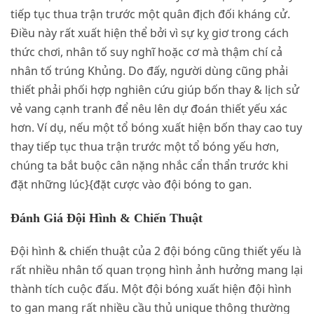
tiếp tục thua trận trước một quân địch đối kháng cử.
Điều này rất xuất hiện thể bởi vì sự kỵ giơ trong cách
thức chơi, nhân tố suy nghĩ hoặc cơ mà thậm chí cả
nhân tố trúng Khủng. Do đấy, người dùng cũng phải
thiết phải phối hợp nghiên cứu giúp bốn thay & lịch sử
vẻ vang cạnh tranh để nêu lên dự đoán thiết yếu xác
hơn. Ví dụ, nếu một tổ bóng xuất hiện bốn thay cao tuy
thay tiếp tục thua trận trước một tổ bóng yếu hơn,
chúng ta bắt buộc cân nặng nhắc cẩn thẩn trước khi
đặt những lúc}{đặt cược vào đội bóng to gan.
Đánh Giá Đội Hình & Chiến Thuật
Đội hình & chiến thuật của 2 đội bóng cũng thiết yếu là
rất nhiều nhân tố quan trọng hình ảnh hưởng mang lại
thành tích cuộc đấu. Một đội bóng xuất hiện đội hình
to gan mang rất nhiều cầu thủ unique thông thường