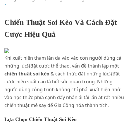
`
Chiến Thuật Soi Kèo Và Cách Đặt
Cược Hiệu Quả
Khi xuất hiện tham làn da vào vào con người dùng cá
những lúc}{đặt cược thể thao, vấn đề thành lập một
chiến thuật soi kèo
& cách thức đặt những lúc}{đặt
cược hiệu suất cao là hết sức quan trọng. Những
người dùng công trình không chỉ phải xuất hiện nhờ
vào học thức phía cạnh đấy nhân ái tài lấn át rất nhiều
chiến thuật mê say để Gia Công hóa thành tích.
Lựa Chọn Chiến Thuật Soi Kèo