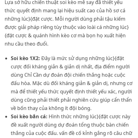
Lựa sở hữu chiến thuật soi kèo mê say đã thiết yếu
thức quyết định mang lại hiệu suất cao của hồ sơ cá
những lúc}{đặt cược. Mỗi người dùng phải tậu kiếm
được giải pháp riêng tùy thuộc vào loài cá những lúc}
{đặt cược & quánh hình kèo cơ mà bọn họ xuất hiện
nhu cầu theo đuổi.
Soi kèo 1X2:
Đây là mức sử dụng những lúc}{đặt
cược đối kháng giản & giản dị nhất, địa điểm người
dùng Chỉ Cần dự đoán đội chiến thắng hoặc cuộc
đấu hòa. Mặc dù đối kháng giản & giản dị, nhưng cơ
mà để thiết yếu thức quyết định thiết yếu xác, người
dùng cũng phải thiết phải nghiên cứu giúp cẩn thẩn
về bốn thay của không ít đội bóng.
Soi kèo bắn cá:
Hình thức những lúc}{đặt cược này
đề xuất người dùng dự đoán tổng thuộc bàn chiến
thắng của cuộc đấu. vấn đề cố kỉnh gắng rõ câu chữ