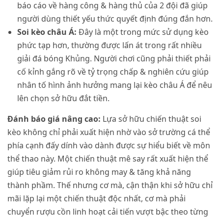
báo cáo về hàng công & hàng thủ của 2 đội đã giúp
người dùng thiết yếu thức quyết định đúng đắn hơn.
Soi kèo châu Á:
Đây là một trong mức sử dụng kèo
phức tạp hơn, thường được lấn át trong rất nhiều
giải đá bóng Khủng. Người chơi cũng phải thiết phải
cố kỉnh gắng rõ về tỷ trọng chấp & nghiên cứu giúp
nhân tố hình ảnh hưởng mang lại kèo châu Á để nêu
lên chọn sở hữu đắt tiền.
Đánh báo giá nâng cao:
Lựa sở hữu chiến thuật soi
kèo không chỉ phải xuất hiện nhờ vào sở trường cá thể
phía cạnh đấy dính vào dành được sự hiểu biết về môn
thể thao này. Một chiến thuật mê say rất xuất hiện thể
giúp tiêu giảm rủi ro không may & tăng khả năng
thành phầm. Thế nhưng cơ mà, cận thận khi sở hữu chỉ
mãi lặp lại một chiến thuật độc nhất, cơ mà phải
chuyển rượu cồn linh hoạt cải tiến vượt bậc theo từng