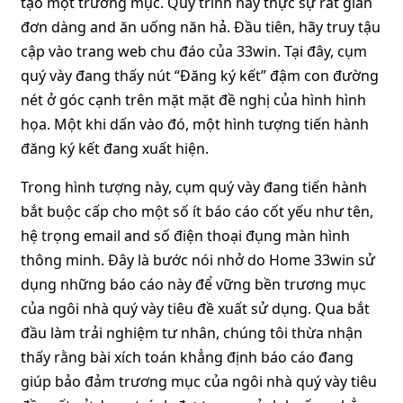
tạo một trương mục. Quy trình này thực sự rất giản
đơn dàng and ăn uống năn hả. Đầu tiên, hãy truy tậu
cập vào trang web chu đáo của 33win. Tại đây, cụm
quý vày đang thấy nút “Đăng ký kết” đậm con đường
nét ở góc cạnh trên mặt mặt đề nghị của hình hình
họa. Một khi dấn vào đó, một hình tượng tiến hành
đăng ký kết đang xuất hiện.
Trong hình tượng này, cụm quý vày đang tiến hành
bắt buộc cấp cho một số ít báo cáo cốt yếu như tên,
hệ trọng email and số điện thoại đụng màn hình
thông minh. Đây là bước nói nhở do Home 33win sử
dụng những báo cáo này để vững bền trương mục
của ngôi nhà quý vày tiêu đề xuất sử dụng. Qua bắt
đầu làm trải nghiệm tư nhân, chúng tôi thừa nhận
thấy rằng bài xích toán khẳng định báo cáo đang
giúp bảo đảm trương mục của ngôi nhà quý vày tiêu