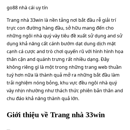
go88 nhà cái uy tín
Trang nhà 33win là nền tảng nơi bắt đầu rễ giải trí
trực con đường hàng đầu, sở hữu mang đến cho
những ngôi nhà quý vày tiêu đề xuất sử dụng and sử
dụng khả năng cất cánh bướm dạt dung dịch mặt
cạnh cá cược and trò chơi quyến rũ với hình hình họa
thân cận and quánh trưng rất nhiều dạng. Đây
không riêng gì là một trong những trang web thuần
tuý hơn nữa là thành quả mở ra những bắt đầu làm
trải nghiệm nóng bỏng, khu vực đều ngôi nhà quý
vày nhịn nhường như thách thức phiên bản thân and
chu đáo khả năng thành quả lớn.
Giới thiệu về Trang nhà 33win