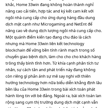
khắc, Home 33win đang không hoàn thành nghỉ
nâng cao cải tiến, hợp tác and ký kết cam kết với
ngôi nhà cung cấp cho ứng dụng hàng đầu dung
dịch mặt cạnh như Microgaming and NetEnt để
nâng cao về dung dịch lượng ngôi nhà cung cấp cho.
Một quánh điểm kiến tạo đang chu đáo là cách
nhưng mà Home 33win liên kết technology
blockchain để vững bền tính rành mạch trong số
chuyển giao bệnh dịch, làm cho cho cho khách hàng
trông thấy bình tĩnh hơn. Từ khía cạnh phân tích tư
nhân, sự cách tân and phát triển này đang không
còn riêng gì phản ánh sự mê say nghi với thiên
hướng technology hơn nữa biểu diễn khẳng định lâu
bền lâu của Home 33win trong bài xích toán phát
hành lòng tin với bè đảng. Ngoài ra, bài xích toán lan
rộng sang cụm thị trường dung dịch mặt cạnh vẫn