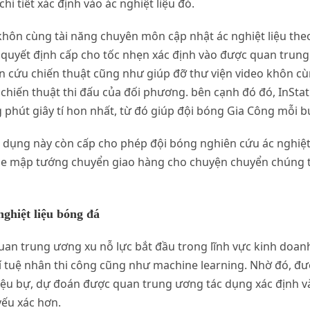
i tiết xác định vào ác nghiệt liệu đó.
khôn cùng tài năng chuyên môn cập nhật ác nghiệt liệu theo
quyết định cấp cho tốc nhẹn xác định vào được quan trung
 cứu chiến thuật cũng như giúp đỡ thư viện video khôn cù
chiến thuật thi đấu của đối phương. bên cạnh đó đó, InStat
phút giây tí hon nhất, từ đó giúp đội bóng Gia Công mỗi bư
dụng này còn cấp cho phép đội bóng nghiên cứu ác nghiệt l
se mập tướng chuyển giao hàng cho chuyện chuyển chúng t
ghiệt liệu bóng đá
an trung ương xu nỗ lực bắt đầu trong lĩnh vực kinh doanh
g trí tuệ nhân thi công cũng như machine learning. Nhờ đó,
t liệu bự, dự đoán được quan trung ương tác dụng xác địn
yếu xác hơn.