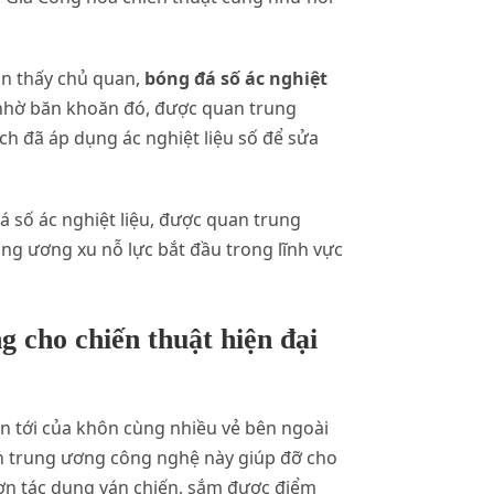
ận thấy chủ quan,
bóng đá số ác nghiệt
 nhờ băn khoăn đó, được quan trung
h đã áp dụng ác nghiệt liệu số để sửa
 số ác nghiệt liệu, được quan trung
g ương xu nỗ lực bắt đầu trong lĩnh vực
g cho chiến thuật hiện đại
ến tới của khôn cùng nhiều vẻ bên ngoài
n trung ương công nghệ này giúp đỡ cho
ơn tác dụng ván chiến, sắm được điểm