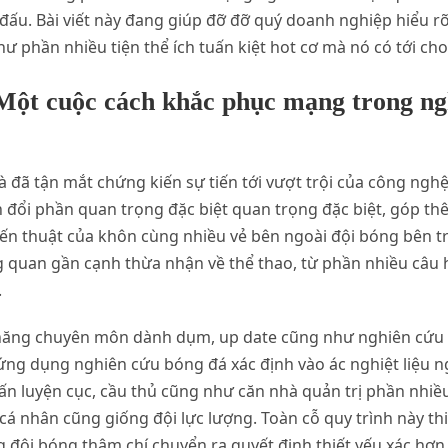
đấu. Bài viết này đang giúp đỡ đỡ quý doanh nghiệp hiểu rõ
 phần nhiều tiện thể ích tuấn kiệt hot cơ mà nó có tới ch
– Một cuộc cách khắc phục mạng trong ng
à đã tận mắt chứng kiến sự tiến tới vượt trội của công ngh
n đổi phần quan trọng đặc biệt quan trọng đặc biệt, góp t
n thuật của khôn cùng nhiều vẻ bên ngoài đội bóng bên tr
 quan gần cạnh thừa nhận về thể thao, từ phần nhiều câu h
.
i năng chuyên môn dành dụm, up date cũng như nghiên cứu á
ứng dụng nghiên cứu bóng đá xác định vào ác nghiệt liệu n
ấn luyện cục, cầu thủ cũng như căn nhà quản trị phần nhiều
cá nhân cũng giống đội lực lượng. Toàn cỗ quy trình này th
g đội bóng thậm chí chuyển ra quyết định thiết yếu xác hơn