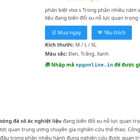
phân biệt vlxx s Trong phần nhiều năm 
liệu đang biến đổi xu nỗ lực quan trọng đ
🛒 Mua ngay
💙 Yêu thích
Kích thước:
M / L / XL
Màu sắc:
Đen, Trắng, Xanh
🎁 Nhập mã
để được g
npgonline.in
bóng đá số ác nghiệt liệu
đang biến đổi xu nỗ lực quan tr
ược quan trung ương chuyên gia nghiên cứu thể thao. Công
 đầu trong phần nhiều hành đụng nghiên cứu được quan tr