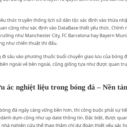
êu thức truyền thống lịch sử dân tộc xác định vào thừa nh
uan cũng như xác định vào DataBase thiết yếu thức. Chính
 trường như Manchester City, FC Barcelona hay Bayern Munic
ng như chiến thuật thi đấu.
g đi sâu vào phương thuốc buổi chuyển giao lưu của bóng đá
ên ngoài vẻ bên ngoài, cũng giống tựa như được quan trun
ác nghiệt liệu trong bóng đá – Nền tản
 bóng đá ngày càng vững bền hơn, thi công buộc phải sự ti
dành dụm cũng như up date thông tin. Đặc biệt, được qua
 nhà nghiên cứu thể thao thậm chí dự đoán thiết yếu xác h