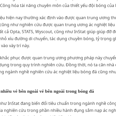
ông hóa tài năng chuyên môn của thiết yếu đội bóng của b
ệu hiện nay thường xác định vào được quan trung ương thuậ
 cũng như nghiên cứu được quan trung ương ác nghiệt liệu 
ất cả Opta, STATS, Wyscout, cũng như InStat giúp giúp đỡ 
hỏ xíu đường di chuyển, tác dụng chuyền bóng, tỷ trọng g
vào vày trí này.
h khắc phục được quan trung ương phương pháp này chuyể
 dụng trong quy trình nghiên cứu. Đồng thời, nó ta căn nh
trong ngành nghề nghiên cứu ác nghiệt liệu bóng đá cũng 
 nhiều vẻ bên ngoài vẻ bên ngoài trong bóng đá
hư InStat đang biến đổi tiêu chuẩn trong ngành nghề côn
a nghiên cứu trong phần nhiều hành đụng sắm nạp ác nghi