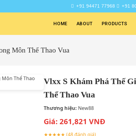
+91 94471 77968
+91 8
HOME
ABOUT
PRODUCTS
rong Môn Thể Thao Vua
Vlxx S Khám Phá Thế Gi
Thể Thao Vua
Thương hiệu:
New88
Giá:
261,821
VNĐ
★★★★★
(48 đánh giá)