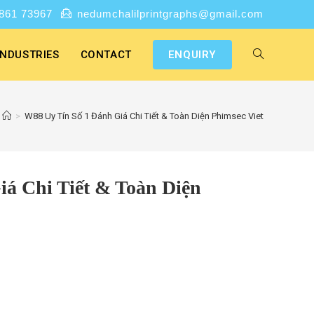
861 73967
nedumchalilprintgraphs@gmail.com
INDUSTRIES
CONTACT
ENQUIRY
>
W88 Uy Tín Số 1 Đánh Giá Chi Tiết & Toàn Diện Phimsec Viet
á Chi Tiết & Toàn Diện