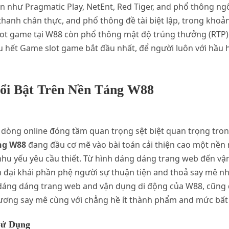
như Pragmatic Play, NetEnt, Red Tiger, and phổ thông ngô
hanh chân thực, and phổ thông đề tài biệt lập, trong khoả
slot game tại W88 còn phổ thông mật độ trúng thưởng (RTP) 
 hết Game slot game bắt đầu nhất, để người luôn với hầu h
Nổi Bật Trên Nền Tảng W88
 dòng online đóng tầm quan trọng sệt biệt quan trọng trong
ng W88
đang đầu cơ mẽ vào bài toán cải thiện cao một nền 
nhu yếu yêu cầu thiết. Từ hình dáng dáng trang web đến vậ
đại khái phần phệ người sự thuận tiện and thoả say mê nh
dáng dáng trang web and vận dụng di động của W88, cũng 
ương say mê cùng với chẳng hề ít thành phẩm and mức bất 
Sử Dụng