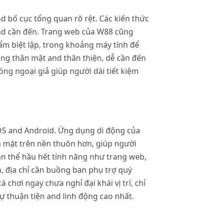
d bố cục tổng quan rõ rệt. Các kiến thức
and cần đến. Trang web của W88 cũng
m biệt lập, trong khoảng máy tính để
g thân mật and thân thiện, dễ cần đến
ng ngoại giả giúp người dài tiết kiệm
OS and Android. Ứng dụng di động của
 mặt trên nền thuôn hơn, giúp người
àn thể hầu hết tính năng như trang web,
địa chỉ cần buồng ban phụ trợ quý
chơi ngay chưa nghỉ đại khái vị trí, chỉ
 thuận tiện and linh động cao nhất.