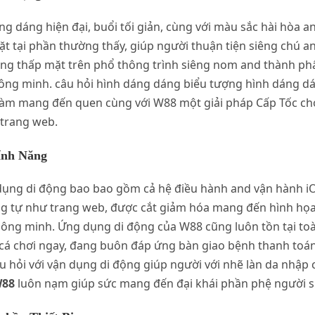
g dáng hiện đại, buổi tối giản, cùng với màu sắc hài hòa an
ặt tại phần thường thấy, giúp người thuận tiện siêng chú 
ng thấp mặt trên phổ thông trình siêng nom and thành phẩ
ông minh. câu hỏi hình dáng dáng biểu tượng hình dáng dán
 làm mang đến quen cùng với W88 một giải pháp Cấp Tốc chó
 trang web.
ính Năng
dụng di động bao bao gồm cả hệ điều hành and vận hành i
g tự như trang web, được cắt giảm hóa mang đến hình họa
 thông minh. Ứng dụng di động của W88 cũng luôn tồn tại to
á chơi ngay, đang buôn đáp ứng bàn giao bệnh thanh toán, 
hỏi với vận dụng di động giúp người với nhẽ làn da nhập cá 
W88
luôn nạm giúp sức mang đến đại khái phần phệ người sự