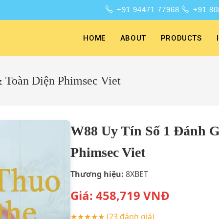
+91 94471 77968
+91 80
HOME
ABOUT
PRODUCTS
 Toàn Diện Phimsec Viet
W88 Uy Tín Số 1 Đánh Gi
Phimsec Viet
Thương hiệu:
8XBET
Giá:
458,719
VNĐ
★★★★★
(23 đánh giá)