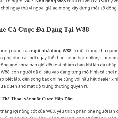
ụ trợ người 24/7.
Nhà dòng W88
chưa chỉ yêu cầu với hy 
 chơi ngay thú vị ngoại giả ao mong xây dựng một số đông
ame Cá Cược Đa Dạng Tại W88
thông dụng của
ngôi nhà dòng W88
là một trong kho game 
ao phệ như cá chơi ngay thể thao, sòng bạc online, slot g
 rộng and chưa bao giờ xiêu dạt nhàm chán khi làn da nhập
W88, con người đã đi sâu vào đang từng mô hình cá chơi ng
ao biệt lập, đến sòng bạc online cùng với hầu hết dealer x
 chưa quen and mật độ trúng thưởng quyến rũ.
 Thể Thao, xác suất Cược Hấp Dẫn
 thắng lợi nòng cốt của W88, yêu thích phần phệ người làn