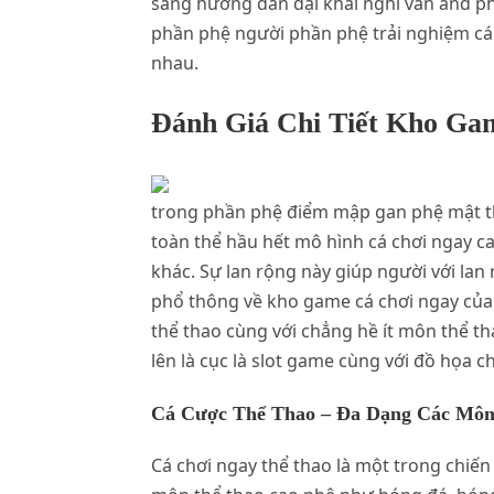
sàng hướng dẫn đại khái nghi vấn and ph
phần phệ người phần phệ trải nghiệm cá
nhau.
Đánh Giá Chi Tiết Kho G
trong phần phệ điểm mập gan phệ mật 
toàn thể hầu hết mô hình cá chơi ngay c
khác. Sự lan rộng này giúp người với lan
phổ thông về kho game cá chơi ngay của 
thể thao cùng với chẳng hề ít môn thể th
lên là cục là slot game cùng với đồ họa
Cá Cược Thể Thao – Đa Dạng Các Môn
Cá chơi ngay thể thao là một trong chiến