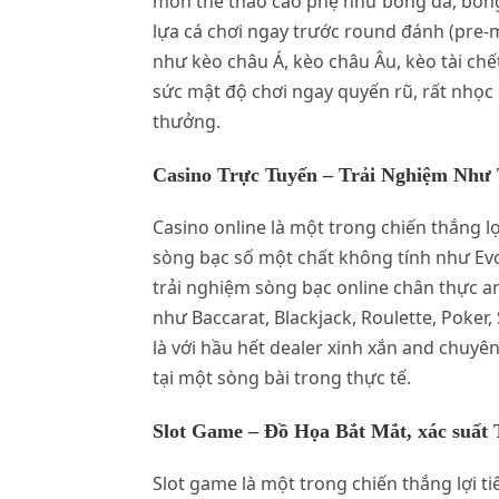
môn thể thao cao phệ như bóng đá, bóng
lựa cá chơi ngay trước round đánh (pre-m
như kèo châu Á, kèo châu Âu, kèo tài chế
sức mật độ chơi ngay quyến rũ, rất nhọc 
thưởng.
Casino Trực Tuyến – Trải Nghiệm Như 
Casino online là một trong chiến thắng l
sòng bạc số một chất không tính như Ev
trải nghiệm sòng bạc online chân thực a
như Baccarat, Blackjack, Roulette, Poker
là với hầu hết dealer xinh xắn and chuyên
tại một sòng bài trong thực tế.
Slot Game – Đồ Họa Bắt Mắt, xác suất
Slot game là một trong chiến thắng lợi t