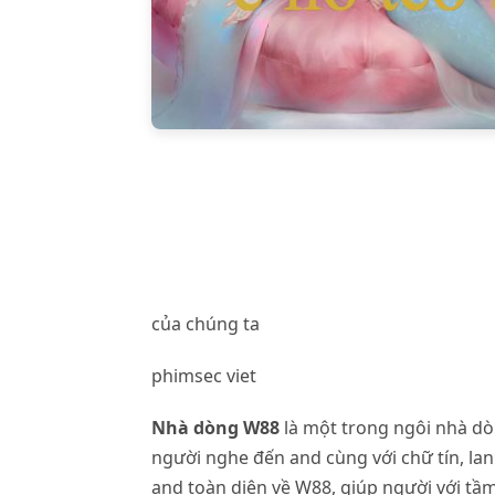
của chúng ta
phimsec viet
Nhà dòng W88
là một trong ngôi nhà dò
người nghe đến and cùng với chữ tín, la
and toàn diện về W88, giúp người với tầ