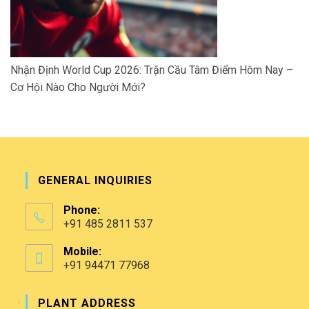
Nhận Định World Cup 2026: Trận Cầu Tâm Điểm Hôm Nay –
Cơ Hội Nào Cho Người Mới?
GENERAL INQUIRIES
Phone:
+91 485 2811 537
Mobile:
+91 94471 77968
PLANT ADDRESS