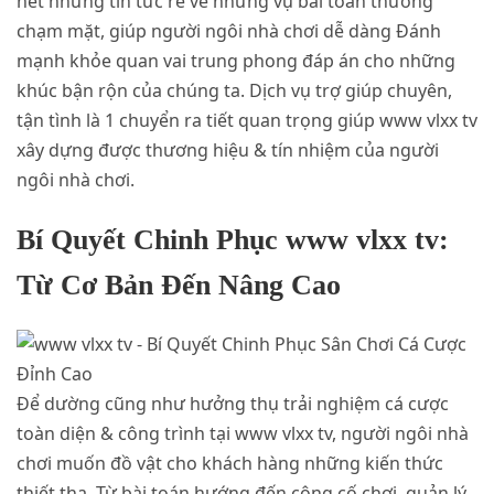
hết những tin tức rẻ về những vụ bài toán thường
chạm mặt, giúp người ngôi nhà chơi dễ dàng Đánh
mạnh khỏe quan vai trung phong đáp án cho những
khúc bận rộn của chúng ta. Dịch vụ trợ giúp chuyên,
tận tình là 1 chuyển ra tiết quan trọng giúp www vlxx tv
xây dựng được thương hiệu & tín nhiệm của người
ngôi nhà chơi.
Bí Quyết Chinh Phục www vlxx tv:
Từ Cơ Bản Đến Nâng Cao
Để dường cũng như hưởng thụ trải nghiệm cá cược
toàn diện & công trình tại www vlxx tv, người ngôi nhà
chơi muốn đồ vật cho khách hàng những kiến thức
thiết tha. Từ bài toán hướng đến công cố chơi, quản lý