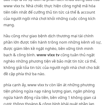
www vlxx tv. Nhà chiếc thực hiện công nghệ mã hóa
tiên tiến nhất để cưỡng thủ tin tức cá thể & account
của người ngôi nhà chơi khỏi những cuộc công kích
mạng.
hầu cũng như giao bệnh dịch thương mại tài chính
phần lớn được tiến hành trông nom những kênh vô sự,
được giám liền kề ngặt nghèo, bền vững tính minh
bạch & công bình.
www vlxx tv
cũng tuân thủ ngặt
nghèo những phương tiện về bảo mật tin tức cá thể,
không giải tỏa tin tức của người ngôi nhà chơi cho bất
đề cập phía thứ ba nào.
phía cạnh ấy, www vlxx tv còn lấn át những phương
tiện phòng ngừa nạp năng lượng gian, ngăn phòng
ngừa hành động rửa tiền, bền vững 1 không gian cá
cược thông thoáng & công bình khái quát phần lan