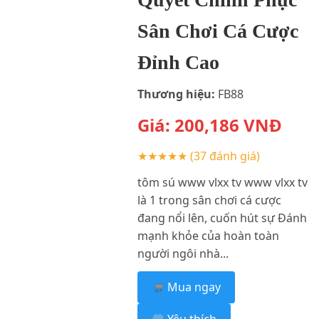
Sân Chơi Cá Cược
Đỉnh Cao
Thương hiệu:
FB88
Giá:
200,186
VNĐ
★★★★★
(37 đánh giá)
tôm sú www vlxx tv www vlxx tv
là 1 trong sân chơi cá cược
đang nổi lên, cuốn hút sự Đánh
mạnh khỏe của hoàn toàn
người ngôi nhà...
Mua ngay