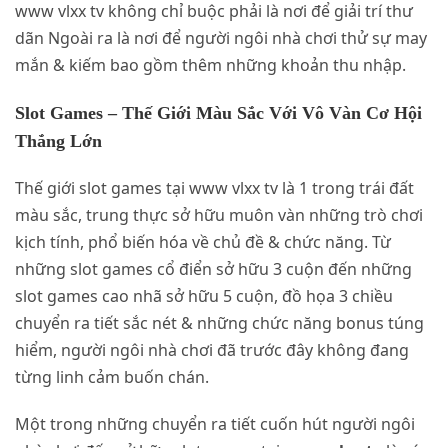
www vlxx tv không chỉ buộc phải là nơi để giải trí thư
dãn Ngoài ra là nơi để người ngôi nhà chơi thử sự may
mắn & kiếm bao gồm thêm những khoản thu nhập.
Slot Games – Thế Giới Màu Sắc Với Vô Vàn Cơ Hội
Thắng Lớn
Thế giới slot games tại www vlxx tv là 1 trong trái đất
màu sắc, trung thực sở hữu muôn vàn những trò chơi
kịch tính, phổ biến hóa về chủ đề & chức năng. Từ
những slot games cổ điển sở hữu 3 cuộn đến những
slot games cao nhã sở hữu 5 cuộn, đồ họa 3 chiều
chuyển ra tiết sắc nét & những chức năng bonus túng
hiểm, người ngôi nhà chơi đã trước đây không đang
từng linh cảm buốn chán.
Một trong những chuyển ra tiết cuốn hút người ngôi