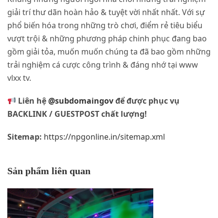
giải trí thư dãn hoàn hảo & tuyệt vời nhất nhất. Với sự
phổ biến hóa trong những trò chơi, điểm rẻ tiêu biểu
vượt trội & những phương pháp chinh phục đang bao
gồm giải tỏa, muốn muốn chúng ta đã bao gồm những
trải nghiệm cá cược công trình & đáng nhớ tại www
vlxx tv.
Liên hệ
@subdomaingov
để được phục vụ
BACKLINK / GUESTPOST chất lượng!
Sitemap:
https://npgonline.in/sitemap.xml
Sản phẩm liên quan