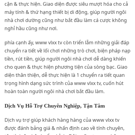
cận & thực hiện. Giao diện được siêu mượt hóa cho cả
máy tính & thứ hạng thiết bị di động, giúp người ngôi
nhà chơi dường cũng như bắt đầu làm cá cược không
nghỉ hầu cũng như nơi.
phía cạnh ấy, www vlxx tv còn triển lẵm những giải đáp
chuyển ra tiết về lối chơi những trò chơi, biện pháp nạp
tiền, rút tiền, giúp người ngôi nhà chơi dễ dàng khiến
cho quen & thực hiện phương tiện của sòng bạc. Giao
diện thân thiện, dễ thực hiện là 1 chuyển ra tiết quan
trọng hình dạng sức trình của www vlxx tv, cuốn hút
hoàn toàn người ngôi nhà chơi bắt đầu làm.
Dịch Vụ Hỗ Trợ Chuyên Nghiệp, Tận Tâm
Dịch vụ trợ giúp khách hàng hàng của www vlxx tv
được đánh bảng giá & nhấn định cao về tính chuyên,