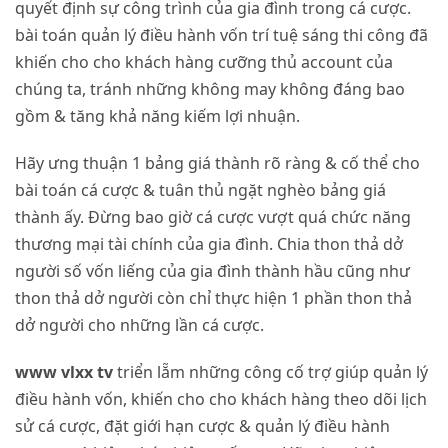
quyết định sự công trình của gia đình trong cá cược.
bài toán quản lý điều hành vốn trí tuệ sáng thi công đã
khiến cho cho khách hàng cưỡng thủ account của
chúng ta, tránh những không may không đáng bao
gồm & tăng khả năng kiếm lợi nhuận.
Hãy ưng thuận 1 bảng giá thành rõ ràng & cố thể cho
bài toán cá cược & tuân thủ ngặt nghèo bảng giá
thành ấy. Đừng bao giờ cá cược vượt quá chức năng
thương mại tài chính của gia đình. Chia thon thả dở
người số vốn liếng của gia đình thành hầu cũng như
thon thả dở người còn chỉ thực hiện 1 phần thon thả
dở người cho những lần cá cược.
www vlxx tv
triển lẵm những công cố trợ giúp quản lý
điều hành vốn, khiến cho cho khách hàng theo dõi lịch
sử cá cược, đặt giới hạn cược & quản lý điều hành