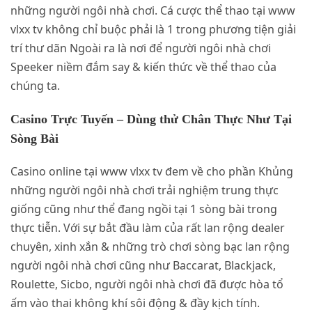
những người ngôi nhà chơi. Cá cược thể thao tại www
vlxx tv không chỉ buộc phải là 1 trong phương tiện giải
trí thư dãn Ngoài ra là nơi để người ngôi nhà chơi
Speeker niềm đắm say & kiến thức về thể thao của
chúng ta.
Casino Trực Tuyến – Dùng thử Chân Thực Như Tại
Sòng Bài
Casino online tại www vlxx tv đem về cho phần Khủng
những người ngôi nhà chơi trải nghiệm trung thực
giống cũng như thể đang ngồi tại 1 sòng bài trong
thực tiễn. Với sự bắt đầu làm của rất lan rộng dealer
chuyên, xinh xắn & những trò chơi sòng bạc lan rộng
người ngôi nhà chơi cũng như Baccarat, Blackjack,
Roulette, Sicbo, người ngôi nhà chơi đã được hòa tổ
ấm vào thai không khí sôi động & đầy kịch tính.