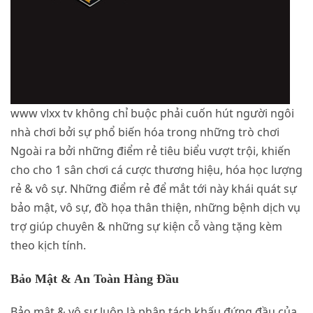
www vlxx tv không chỉ buộc phải cuốn hút người ngôi
nhà chơi bởi sự phổ biến hóa trong những trò chơi
Ngoài ra bởi những điểm rẻ tiêu biểu vượt trội, khiến
cho cho 1 sân chơi cá cược thương hiệu, hóa học lượng
rẻ & vô sự. Những điểm rẻ để mắt tới này khái quát sự
bảo mật, vô sự, đồ họa thân thiện, những bệnh dịch vụ
trợ giúp chuyên & những sự kiện cỗ vàng tặng kèm
theo kịch tính.
Bảo Mật & An Toàn Hàng Đầu
Bảo mật & vô sự luôn là phân tách khấu đứng đầu của