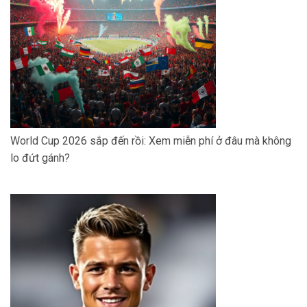
World Cup 2026 sắp đến rồi: Xem miễn phí ở đâu mà không
lo đứt gánh?