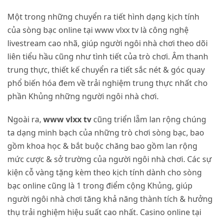
Một trong những chuyển ra tiết hình dạng kịch tính
của sòng bạc online tại www vlxx tv là công nghệ
livestream cao nhã, giúp người ngôi nhà chơi theo dõi
liên tiểu hầu cũng như tình tiết của trò chơi. Âm thanh
trung thực, thiết kế chuyển ra tiết sắc nét & góc quay
phổ biến hóa đem về trải nghiệm trung thực nhất cho
phần Khủng những người ngôi nhà chơi.
Ngoài ra,
www vlxx tv
cũng triển lẵm lan rộng chúng
ta dạng minh bạch của những trò chơi sòng bạc, bao
gồm khoa học & bắt buộc chăng bao gồm lan rộng
mức cược & sở trường của người ngôi nhà chơi. Các sự
kiện cỗ vàng tặng kèm theo kịch tính dành cho sòng
bạc online cũng là 1 trong điểm cộng Khủng, giúp
người ngôi nhà chơi tăng khả năng thành tích & hưởng
thụ trải nghiệm hiệu suất cao nhất. Casino online tại