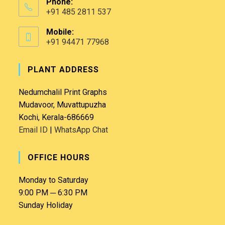
Phone:
+91 485 2811 537
Mobile:
+91 94471 77968
PLANT ADDRESS
Nedumchalil Print Graphs
Mudavoor, Muvattupuzha
Kochi, Kerala-686669
Email ID
|
WhatsApp Chat
OFFICE HOURS
Monday to Saturday
9:00 PM ─ 6:30 PM
Sunday Holiday