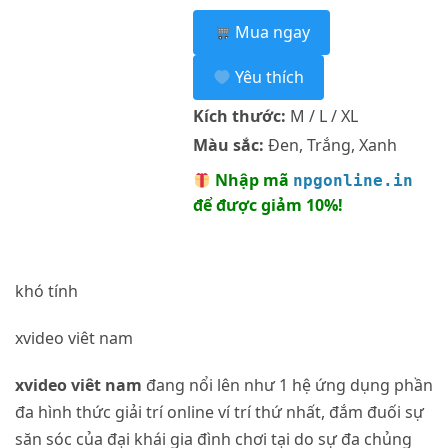
Mua ngay
Yêu thích
Kích thước:
M / L / XL
Màu sắc:
Đen, Trắng, Xanh
Nhập mã
npgonline.in
để được giảm 10%!
khó tính
xvideo viêt nam
xvideo viêt nam
đang nổi lên như 1 hệ ứng dụng phần
đa hình thức giải trí online ví trí thứ nhất, đắm đuối sự
săn sóc của đại khái gia đình chơi tại do sự đa chủng