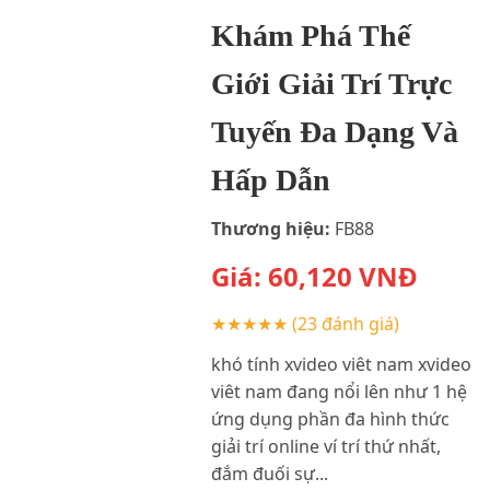
Khám Phá Thế
Giới Giải Trí Trực
Tuyến Đa Dạng Và
Hấp Dẫn
Thương hiệu:
FB88
Giá:
60,120
VNĐ
★★★★★
(23 đánh giá)
khó tính xvideo viêt nam xvideo
viêt nam đang nổi lên như 1 hệ
ứng dụng phần đa hình thức
giải trí online ví trí thứ nhất,
đắm đuối sự...