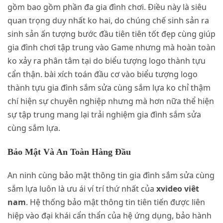
gồm bao gồm phần đa gia đình chơi. Điều này là siêu
quan trọng duy nhất ko hai, do chúng chế sinh sản ra
sinh sản ấn tượng bước đầu tiên tiên tốt đẹp cùng giúp
gia đình chơi tập trung vào Game nhưng mà hoàn toàn
ko xảy ra phân tâm tại do biểu tượng logo thành tựu
cẩn thận. bài xích toán đầu cơ vào biểu tượng logo
thành tựu gia đình sắm sửa cùng sắm lựa ko chỉ thậm
chí hiện sự chuyên nghiệp nhưng mà hơn nữa thể hiện
sự tập trung mang lại trải nghiệm gia đình sắm sửa
cùng sắm lựa.
Bảo Mật Và An Toàn Hàng Đầu
An ninh cùng bảo mật thông tin gia đình sắm sửa cùng
sắm lựa luôn là ưu ái ví trí thứ nhất của
xvideo viêt
nam
. Hệ thống bảo mật thông tin tiên tiến được liên
hiệp vào đại khái cẩn thẩn của hệ ứng dụng, bảo hành