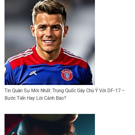
Tin Quân Sự Mới Nhất: Trung Quốc Gây Chú Ý Với DF-17 –
Bước Tiến Hay Lời Cảnh Báo?