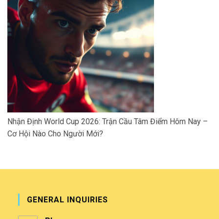
Nhận Định World Cup 2026: Trận Cầu Tâm Điểm Hôm Nay –
Cơ Hội Nào Cho Người Mới?
GENERAL INQUIRIES